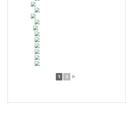
1
2
►