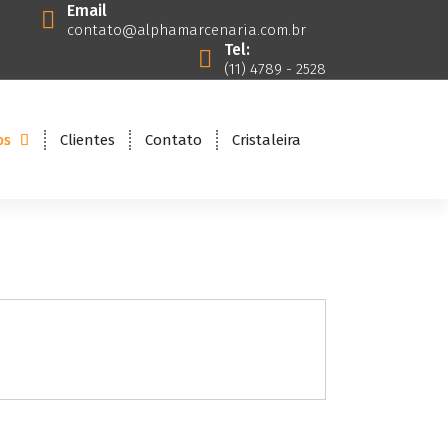
M
Email
contato@alphamarcenaria.com.br
Tel:
(11) 4789 - 2528
os
Clientes
Contato
Cristaleira